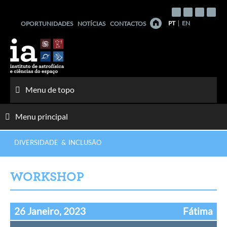
Saltar
para
PT
EN
OPORTUNIDADES
NOTÍCIAS
CONTACTOS
o
conteúdo
Menu de topo
Menu principal
DIVERSIDADE & INCLUSÃO
WORKSHOP
26 Janeiro, 2023
Fátima